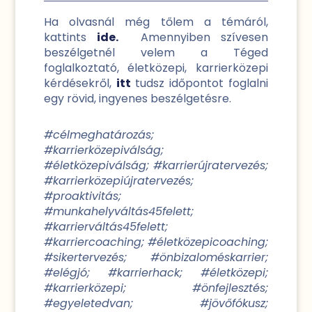
Ha olvasnál még tőlem a témáról,
kattints
ide.
Amennyiben szívesen
beszélgetnél velem a Téged
foglalkoztató, életközepi, karrierközepi
kérdésekről,
itt
tudsz időpontot foglalni
egy rövid, ingyenes beszélgetésre.
#célmeghatározás;
#karrierközepiválság;
#életközepiválság; #karrierújratervezés;
#karrierközepiújratervezés;
#proaktivitás;
#munkahelyváltás45felett;
#karrierváltás45felett;
#karriercoaching; #életközepicoaching;
#sikertervezés; #önbizaloméskarrier;
#elégjó; #karrierhack; #életközepi;
#karrierközepi; #önfejlesztés;
#egyeletedvan; #jövőfókusz;