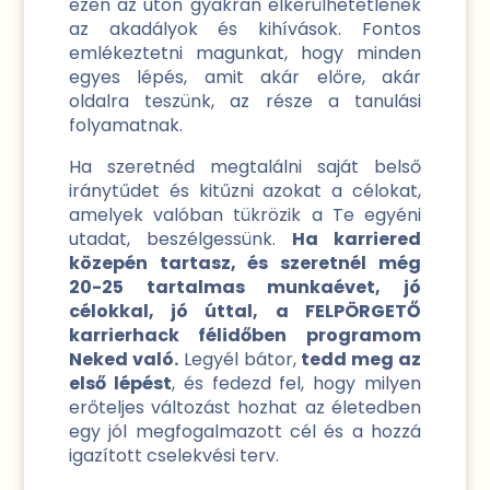
ezen az úton gyakran elkerülhetetlenek
az akadályok és kihívások. Fontos
emlékeztetni magunkat, hogy minden
egyes lépés, amit akár előre, akár
oldalra teszünk, az része a tanulási
folyamatnak.
Ha szeretnéd megtalálni saját belső
iránytűdet és kitűzni azokat a célokat,
amelyek valóban tükrözik a Te egyéni
utadat, beszélgessünk.
Ha karriered
közepén tartasz, és szeretnél még
20-25 tartalmas munkaévet, jó
célokkal, jó úttal, a FELPÖRGETŐ
karrierhack félidőben programom
Neked való.
Legyél bátor,
tedd meg az
első lépést
, és fedezd fel, hogy milyen
erőteljes változást hozhat az életedben
egy jól megfogalmazott cél és a hozzá
igazított cselekvési terv.