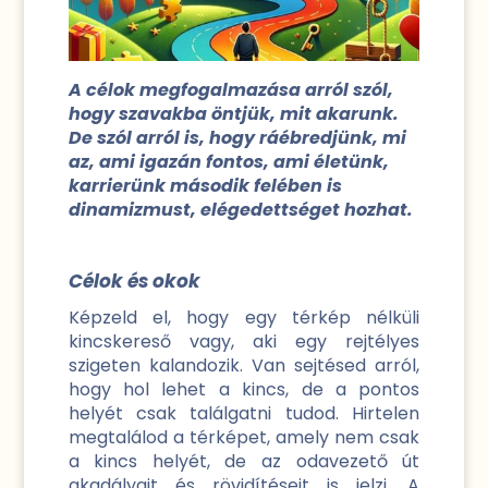
A célok megfogalmazása arról szól,
hogy szavakba öntjük, mit akarunk.
De szól arról is, hogy ráébredjünk, mi
az, ami igazán fontos, ami életünk,
karrierünk második felében is
dinamizmust, elégedettséget hozhat.
Célok és okok
Képzeld el, hogy egy térkép nélküli
kincskereső vagy, aki egy rejtélyes
szigeten kalandozik. Van sejtésed arról,
hogy hol lehet a kincs, de a pontos
helyét csak találgatni tudod. Hirtelen
megtalálod a térképet, amely nem csak
a kincs helyét, de az odavezető út
akadályait és rövidítéseit is jelzi. A