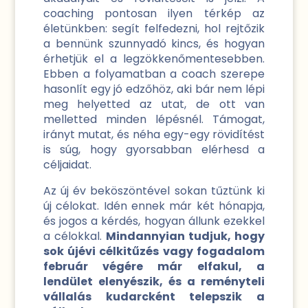
coaching pontosan ilyen térkép az
életünkben: segít felfedezni, hol rejtőzik
a bennünk szunnyadó kincs, és hogyan
érhetjük el a legzökkenőmentesebben.
Ebben a folyamatban a coach szerepe
hasonlít egy jó edzőhöz, aki bár nem lépi
meg helyetted az utat, de ott van
melletted minden lépésnél. Támogat,
irányt mutat, és néha egy-egy rövidítést
is súg, hogy gyorsabban elérhesd a
céljaidat.
Az új év beköszöntével sokan tűztünk ki
új célokat. Idén ennek már két hónapja,
és jogos a kérdés, hogyan állunk ezekkel
a célokkal.
Mindannyian tudjuk, hogy
sok újévi célkitűzés vagy fogadalom
február végére már elfakul, a
lendület elenyészik, és a reményteli
vállalás kudarcként telepszik a