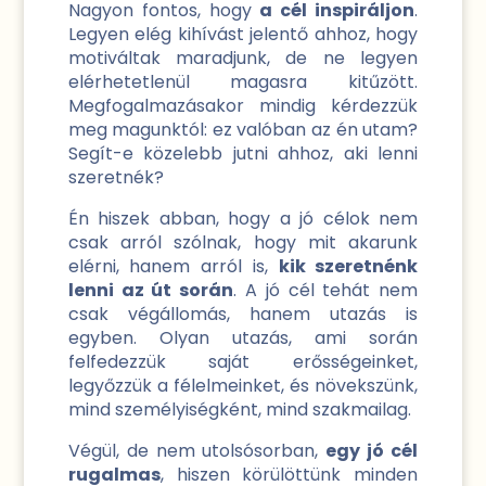
Nagyon fontos, hogy
a cél inspiráljon
.
Legyen elég kihívást jelentő ahhoz, hogy
motiváltak maradjunk, de ne legyen
elérhetetlenül magasra kitűzött.
Megfogalmazásakor mindig kérdezzük
meg magunktól: ez valóban az én utam?
Segít-e közelebb jutni ahhoz, aki lenni
szeretnék?
Én hiszek abban, hogy a jó célok nem
csak arról szólnak, hogy mit akarunk
elérni, hanem arról is,
kik szeretnénk
lenni az út során
. A jó cél tehát nem
csak végállomás, hanem utazás is
egyben. Olyan utazás, ami során
felfedezzük saját erősségeinket,
legyőzzük a félelmeinket, és növekszünk,
mind személyiségként, mind szakmailag.
Végül, de nem utolsósorban,
egy jó cél
rugalmas
, hiszen körülöttünk minden