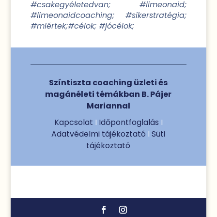
#csakegyéletedvan; #limeonaid;
#limeonaidcoaching; #sikerstratégia;
#miértek;#célok; #jócélok;
Színtiszta coaching üzleti és
magánéleti témákban B. Pájer
Mariannal
Kapcsolat
I
Időpontfoglalás
I
Adatvédelmi tájékoztató
I
Süti
tájékoztató