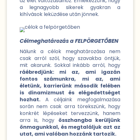
az élet változásaihoz. Emlékezzünk, hogy
a legnagyobb sikerek gyakran a
kihívások leküzdése után jönnek.
Célmeghatározás a FELPÖRGETŐBEN
Nálunk a célok meghatározása nem
csak arról szól, hogy szavakba öntjük,
mit akarunk. Sokkal inkább arról, hogy
ráébredjünk: mi az, ami igazán
fontos számunkra, mi az, ami
életünk, karrierünk második felében
is dinamizmust és elégedettséget
hozhat.
A céljaink megfogalmazása
során nem csak arra törekszünk, hogy
konkrét lépéseket tervezzünk, hanem
arra is, hogy
összhangba kerüljünk
önmagunkkal, és megtaláljuk azt az
utat, ami valóban hozzánk tartozik.