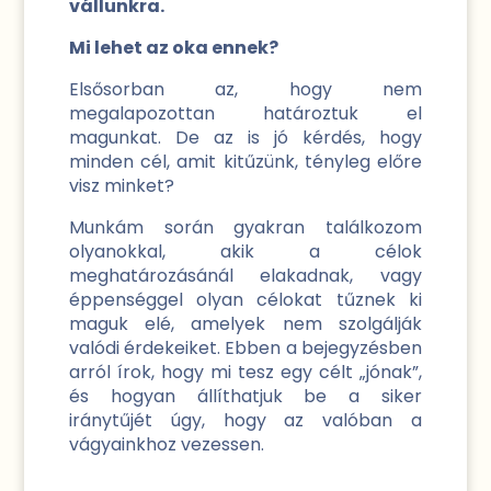
vállunkra.
Mi lehet az oka ennek?
Elsősorban az, hogy nem
megalapozottan határoztuk el
magunkat. De az is jó kérdés, hogy
minden cél, amit kitűzünk, tényleg előre
visz minket?
Munkám során gyakran találkozom
olyanokkal, akik a célok
meghatározásánál elakadnak, vagy
éppenséggel olyan célokat tűznek ki
maguk elé, amelyek nem szolgálják
valódi érdekeiket. Ebben a bejegyzésben
arról írok, hogy mi tesz egy célt „jónak”,
és hogyan állíthatjuk be a siker
iránytűjét úgy, hogy az valóban a
vágyainkhoz vezessen.