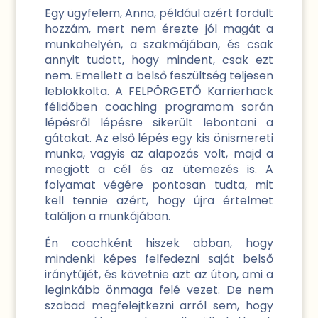
Egy ügyfelem, Anna, például azért fordult
hozzám, mert nem érezte jól magát a
munkahelyén, a szakmájában, és csak
annyit tudott, hogy mindent, csak ezt
nem. Emellett a belső feszültség teljesen
leblokkolta. A FELPÖRGETŐ Karrierhack
félidőben coaching programom során
lépésről lépésre sikerült lebontani a
gátakat. Az első lépés egy kis önismereti
munka, vagyis az alapozás volt, majd a
megjött a cél és az ütemezés is. A
folyamat végére pontosan tudta, mit
kell tennie azért, hogy újra értelmet
találjon a munkájában.
Én coachként hiszek abban, hogy
mindenki képes felfedezni saját belső
iránytűjét, és követnie azt az úton, ami a
leginkább önmaga felé vezet. De nem
szabad megfelejtkezni arról sem, hogy