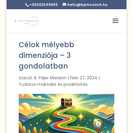
+36302349655
hello@bpmcoach.hu
Célok mélyebb
dimenziója – 3
gondolatban
Szerző:
B. Pájer Mariann
|
febr 27, 2024
|
Tudatos működés és proaktivitás