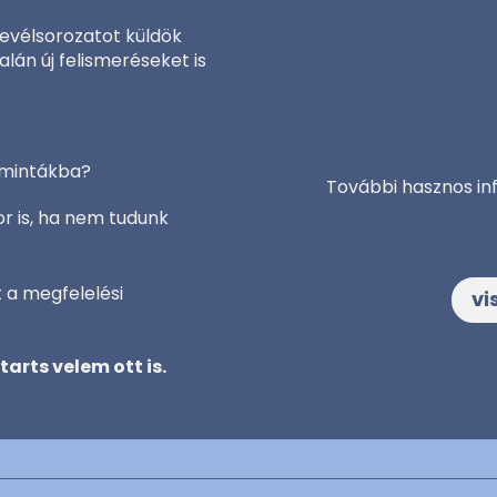
evélsorozatot küldök
alán új felismeréseket is
t mintákba?
További hasznos in
or is, ha nem tudunk
 a megfelelési
vi
arts velem ott is.