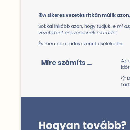
🎯
A sikeres vezetés ritkán múlik azo
Sokkal inkább azon, hogy tudjuk-e
mi az
vezetőként önazonosnak maradni
.
És merünk e tudás szerint cselekedni.
Az 
Mire számíts …
időr
💡 
tar
Hogyan tovább?