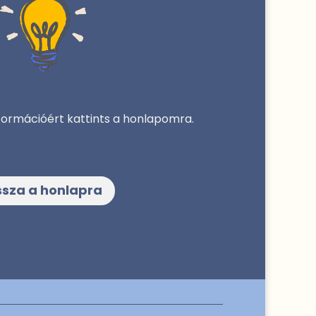
formációért kattints a honlapomra.
ssza a honlapra