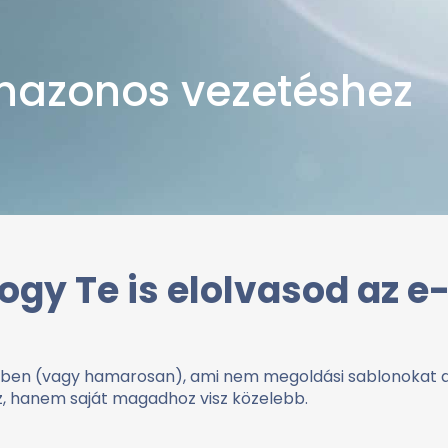
önazonos vezetéshez
ogy Te is elolvasod az e
dben (vagy hamarosan), ami nem megoldási sablonokat ad
, hanem saját magadhoz visz közelebb.