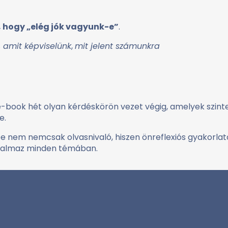
n, hogy „elég jók vagyunk-e”
.
, amit képviselünk
,
mit jelent számunkra
e-book hét olyan kérdéskörön vezet végig, amelyek szint
e.
De nem nemcsak olvasnivaló, hiszen önreflexiós gyakorlat
talmaz minden témában.